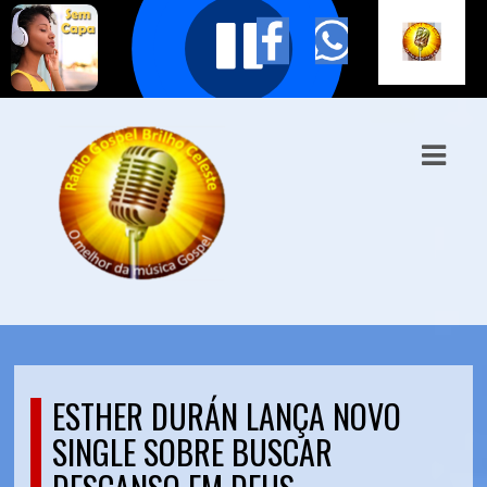
ASTS
IAS
IA
DOS
RAMAÇÃO
TOS
E
ESTHER DURÁN LANÇA NOVO
E
SINGLE SOBRE BUSCAR
ATO